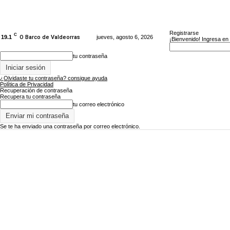
Registrarse
C
19.1
O Barco de Valdeorras
jueves, agosto 6, 2026
¡Bienvenido! Ingresa en
tu contraseña
¿Olvidaste tu contraseña? consigue ayuda
Política de Privacidad
Recuperación de contraseña
Recupera tu contraseña
tu correo electrónico
Se te ha enviado una contraseña por correo electrónico.