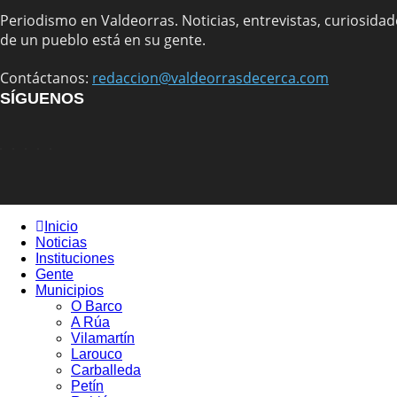
Periodismo en Valdeorras. Noticias, entrevistas, curiosidade
de un pueblo está en su gente.
Contáctanos:
redaccion@valdeorrasdecerca.com
SÍGUENOS
Inicio
Noticias
Instituciones
Gente
Municipios
O Barco
A Rúa
Vilamartín
Larouco
Carballeda
Petín