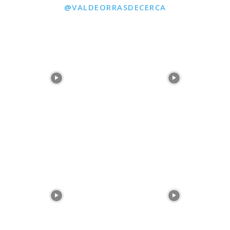
@VALDEORRASDECERCA