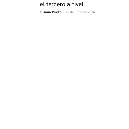
el tercero a nivel...
Susana Prieto
-
23 de junio de 2024