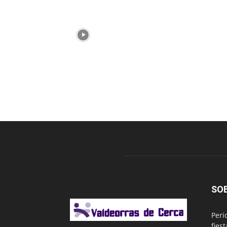
SO
Peri
fies