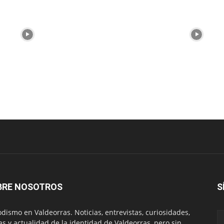
BRE NOSOTROS
S
odismo en Valdeorras. Noticias, entrevistas, curiosidades,
tas y actualidad de la identidad de Valdeorras, pero sin