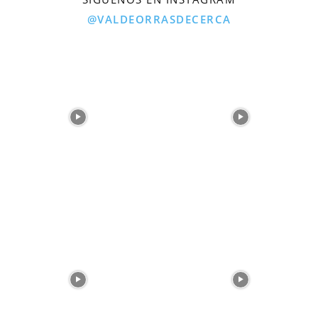
@VALDEORRASDECERCA