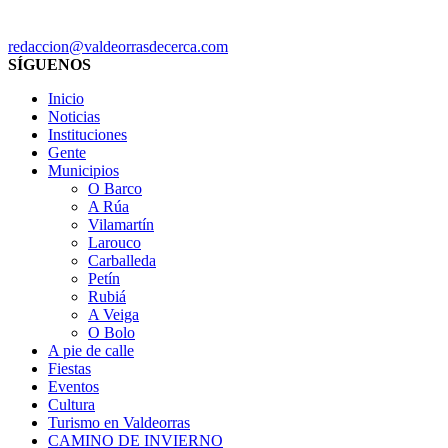
redaccion@valdeorrasdecerca.com
SÍGUENOS
Inicio
Noticias
Instituciones
Gente
Municipios
O Barco
A Rúa
Vilamartín
Larouco
Carballeda
Petín
Rubiá
A Veiga
O Bolo
A pie de calle
Fiestas
Eventos
Cultura
Turismo en Valdeorras
CAMINO DE INVIERNO