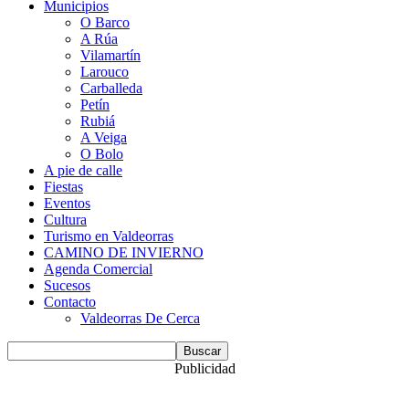
Municipios
O Barco
A Rúa
Vilamartín
Larouco
Carballeda
Petín
Rubiá
A Veiga
O Bolo
A pie de calle
Fiestas
Eventos
Cultura
Turismo en Valdeorras
CAMINO DE INVIERNO
Agenda Comercial
Sucesos
Contacto
Valdeorras De Cerca
Publicidad