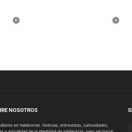
BRE NOSOTROS
S
odismo en Valdeorras. Noticias, entrevistas, curiosidades,
tas y actualidad de la identidad de Valdeorras, pero sin trazar