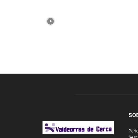
SO
Peri
fies