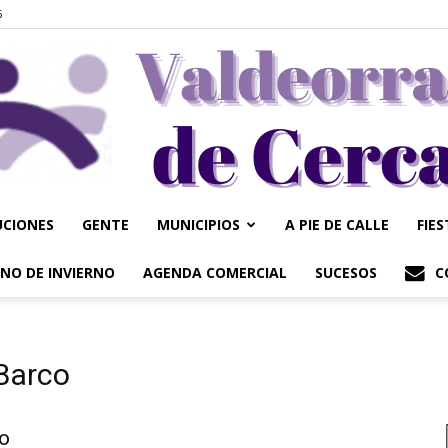
6
UCIONES
GENTE
MUNICIPIOS
A PIE DE CALLE
FIE
Valdeorrasdecerca
NO DE INVIERNO
AGENDA COMERCIAL
SUCESOS
C
 Barco
o