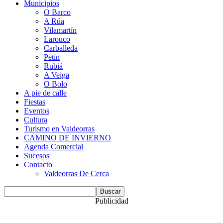
Municipios
O Barco
A Rúa
Vilamartín
Larouco
Carballeda
Petín
Rubiá
A Veiga
O Bolo
A pie de calle
Fiestas
Eventos
Cultura
Turismo en Valdeorras
CAMINO DE INVIERNO
Agenda Comercial
Sucesos
Contacto
Valdeorras De Cerca
Publicidad