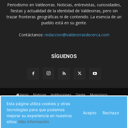
Periodismo en Valdeorras. Noticias, entrevistas, curiosidades,
fiestas y actualidad de la identidad de Valdeorras, pero sin
trazar fronteras geográficas ni de contenido. La esencia de un
pueblo está en su gente.
Contáctanos:
redaccion@valdeorrasdecerca.com
SÍGUENOS
Inicio
Noticias
Instituciones
Gente
Municipios
A pie de calle
Fiestas
Eventos
Cultura
Esta página utiliza cookies y otras
Turismo en Valdeorras
CAMINO DE INVIERNO
Agenda Comercial
tecnologías para que podamos
Sucesos
Contacto
Acepto
Rechazo
mejorar su experiencia en nuestros
sitios:
Más información.
© Valdeorras de Cerca 2017