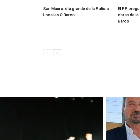
San Mauro: día grande de la Policía
El PP pregu
Local en O Barco
obras de la
Barco