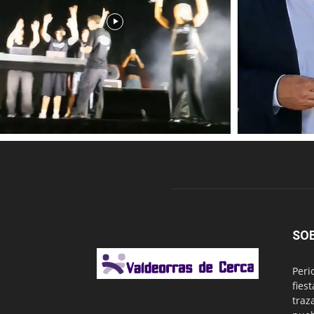
SO
Peri
fies
traz