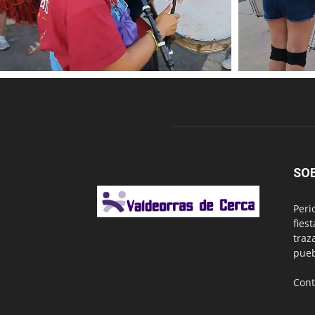
SO
Peri
fies
traz
pueb
Cont