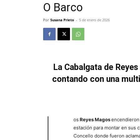
O Barco
Por
Susana Prieto
-
5 de enero de 2026
La Cabalgata de Reyes r
contando con una multit
L
os
Reyes Magos
encendieron 
estación para montar en sus car
Concello donde fueron aclamad