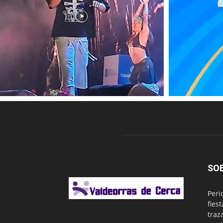
SO
Peri
fies
traz