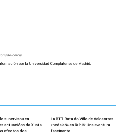
com/de-cerca/
Información por la Universidad Complutense de Madrid.
o supervisou en
La BTT Ruta do Viño de Valdeorras
as actuacións da Xunta
«pedaleó» en Rubiá: Una aventura
 os efectos dos
fascinante