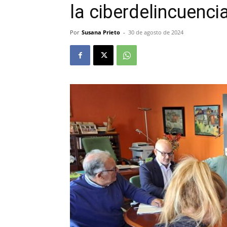
la ciberdelincuenci
Por
Susana Prieto
-
30 de agosto de 2024