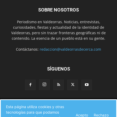
SOBRE NOSOTROS
Periodismo en Valdeorras. Noticias, entrevistas,
curiosidades, fiestas y actualidad de la identidad de
Valdeorras, pero sin trazar fronteras geográficas ni de
contenido. La esencia de un pueblo está en su gente.
Contáctanos:
redaccion@valdeorrasdecerca.com
SÍGUENOS
Inicio
Noticias
Instituciones
Gente
Municipios
Esta página utiliza cookies y otras
A pie de calle
Fiestas
Eventos
Cultura
Turismo en Valdeorras
tecnologías para que podamos
CAMINO DE INVIERNO
Agenda Comercial
Sucesos
Acepto
Rechazo
Contacto