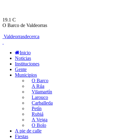
19.1
C
O Barco de Valdeorras
Valdeorrasdecerca
Inicio
Noticias
Instituciones
Gente
Municipios
O Barco
A Rúa
Vilamartín
Larouco
Carballeda
Petín
Rubiá
A Veiga
O Bolo
A pie de calle
Fiestas