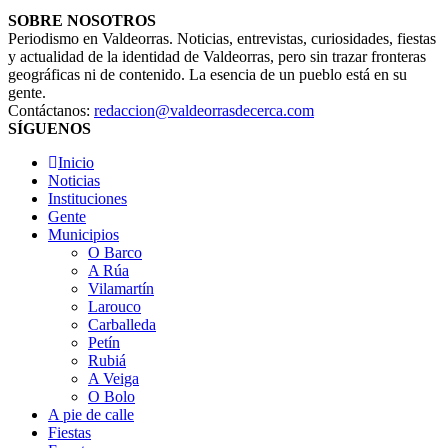
SOBRE NOSOTROS
Periodismo en Valdeorras. Noticias, entrevistas, curiosidades, fiestas
y actualidad de la identidad de Valdeorras, pero sin trazar fronteras
geográficas ni de contenido. La esencia de un pueblo está en su
gente.
Contáctanos:
redaccion@valdeorrasdecerca.com
SÍGUENOS
Inicio
Noticias
Instituciones
Gente
Municipios
O Barco
A Rúa
Vilamartín
Larouco
Carballeda
Petín
Rubiá
A Veiga
O Bolo
A pie de calle
Fiestas