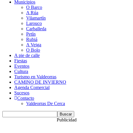
Municipios
O Barco
A Rúa
Vilamartín
Larouco
Carballeda
Petín
Rubiá
A Veiga
O Bolo
A pie de calle
Fiestas
Eventos
Cultura
Turismo en Valdeorras
CAMINO DE INVIERNO
Agenda Comercial
Sucesos
Contacto
Valdeorras De Cerca
Publicidad