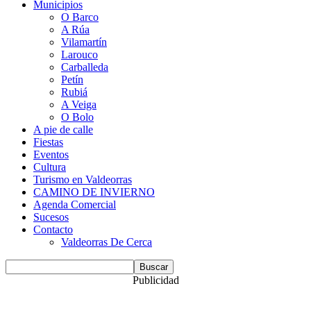
Municipios
O Barco
A Rúa
Vilamartín
Larouco
Carballeda
Petín
Rubiá
A Veiga
O Bolo
A pie de calle
Fiestas
Eventos
Cultura
Turismo en Valdeorras
CAMINO DE INVIERNO
Agenda Comercial
Sucesos
Contacto
Valdeorras De Cerca
Publicidad