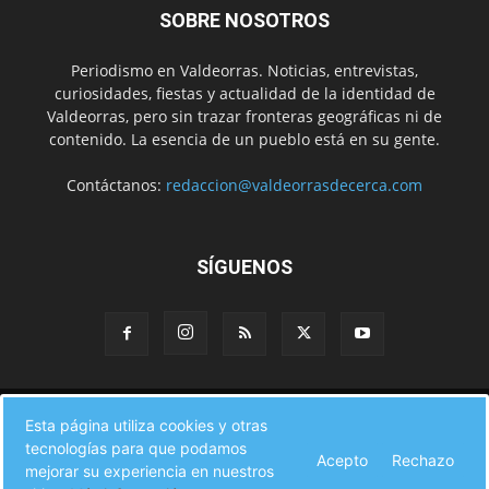
SOBRE NOSOTROS
Periodismo en Valdeorras. Noticias, entrevistas,
curiosidades, fiestas y actualidad de la identidad de
Valdeorras, pero sin trazar fronteras geográficas ni de
contenido. La esencia de un pueblo está en su gente.
Contáctanos:
redaccion@valdeorrasdecerca.com
SÍGUENOS
Inicio
Noticias
Instituciones
Gente
Municipios
Esta página utiliza cookies y otras
A pie de calle
Fiestas
Eventos
Cultura
Turismo en Valdeorras
tecnologías para que podamos
CAMINO DE INVIERNO
Agenda Comercial
Sucesos
Acepto
Rechazo
Contacto
mejorar su experiencia en nuestros