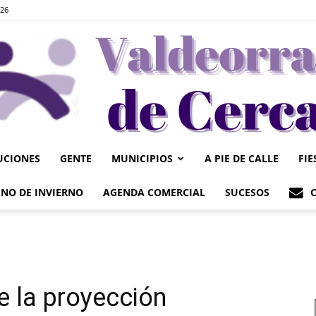
026
UCIONES
GENTE
MUNICIPIOS
A PIE DE CALLE
FIE
Valdeorrasdecerca
NO DE INVIERNO
AGENDA COMERCIAL
SUCESOS
e la proyección