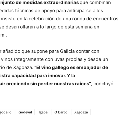
onjunto de medidas extraordinarias
que combinan
edidas técnicas de apoyo para anticiparse a los
onsiste en la celebración de una ronda de encuentros
e desarrollarán a lo largo de esta semana en
ami.
r añadido que supone para Galicia contar con
 vinos íntegramente con uvas propias y desde un
rio de Xagoaza.
“El vino gallego es embajador de
estra capacidad para innovar. Y la
uir creciendo sin perder nuestras raíces”
, concluyó.
godello
Godeval
Igape
O Barco
Xagoaza