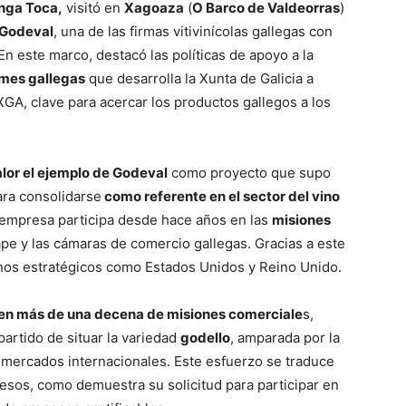
ga Toca,
visitó en
Xagoaza
(
O Barco de Valdeorras
)
Godeval
, una de las firmas vitivinícolas gallegas con
n este marco, destacó las políticas de apoyo a la
mes gallegas
que desarrolla la Xunta de Galicia a
GA, clave para acercar los productos gallegos a los
lor el ejemplo de Godeval
como proyecto que supo
ara consolidarse
como referente en el sector del vino
la empresa participa desde hace años en las
misiones
pe y las cámaras de comercio gallegas. Gracias a este
inos estratégicos como Estados Unidos y Reino Unido.
en más de una decena de misiones comerciale
s,
partido de situar la variedad
godello
, amparada por la
mercados internacionales. Este esfuerzo se traduce
esos, como demuestra su solicitud para participar en