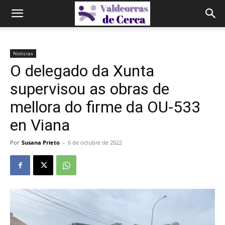
Noticias
O delegado da Xunta
supervisou as obras de
mellora do firme da OU-533
en Viana
Por
Susana Prieto
-
6 de octubre de 2022