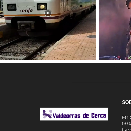
SO
Peri
fies
traz