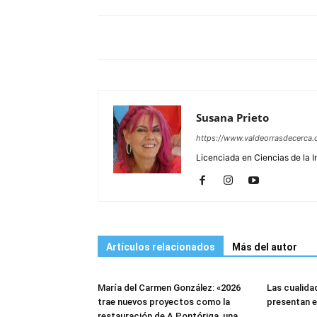
Susana Prieto
https://www.valdeorrasdecerca.
Licenciada en Ciencias de la 
Artículos relacionados
Más del autor
María del Carmen González: «2026
Las cualidad
trae nuevos proyectos como la
presentan e
restauración de A Pontóriga, una