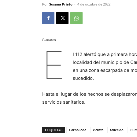
Por
Susana Prieto
-
4 de octubre de 2022
Pumares
E
l 112 alertó que a primera hor
localidad del municipio de Ca
en una zona escarpada de mont
sucedido.
Hasta el lugar de los hechos se desplazaron 
servicios sanitarios.
ETIQUETAS
Carballeda
ciclista
fallecido
Pum