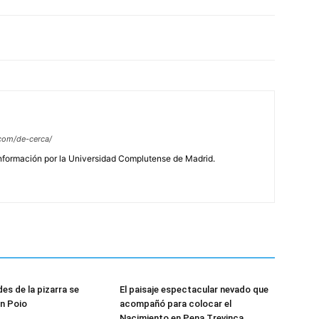
com/de-cerca/
Información por la Universidad Complutense de Madrid.
es de la pizarra se
El paisaje espectacular nevado que
n Poio
acompañó para colocar el
Nacimiento en Pena Trevinca