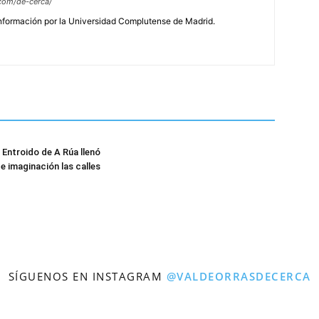
com/de-cerca/
Información por la Universidad Complutense de Madrid.
e Entroido de A Rúa llenó
e imaginación las calles
SÍGUENOS EN INSTAGRAM
@VALDEORRASDECERCA