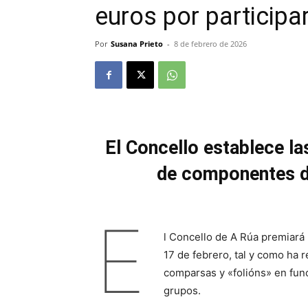
euros por participar
Por
Susana Prieto
-
8 de febrero de 2026
El Concello establece l
de componentes d
E
l Concello de A Rúa premiará l
17 de febrero, tal y como ha 
comparsas y «folións» en fun
grupos.