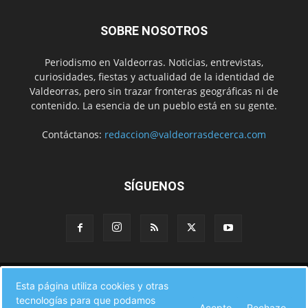
SOBRE NOSOTROS
Periodismo en Valdeorras. Noticias, entrevistas,
curiosidades, fiestas y actualidad de la identidad de
Valdeorras, pero sin trazar fronteras geográficas ni de
contenido. La esencia de un pueblo está en su gente.
Contáctanos:
redaccion@valdeorrasdecerca.com
SÍGUENOS
Inicio
Noticias
Instituciones
Gente
Municipios
Esta página utiliza cookies y otras
A pie de calle
Fiestas
Eventos
Cultura
Turismo en Valdeorras
tecnologías para que podamos
CAMINO DE INVIERNO
Agenda Comercial
Sucesos
Acepto
Rechazo
Contacto