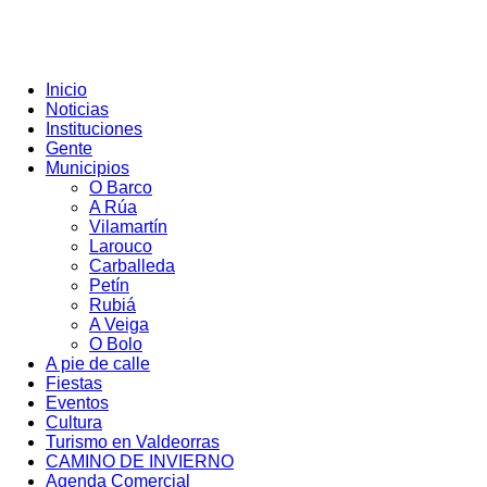
Inicio
Noticias
Instituciones
Gente
Municipios
O Barco
A Rúa
Vilamartín
Larouco
Carballeda
Petín
Rubiá
A Veiga
O Bolo
A pie de calle
Fiestas
Eventos
Cultura
Turismo en Valdeorras
CAMINO DE INVIERNO
Agenda Comercial