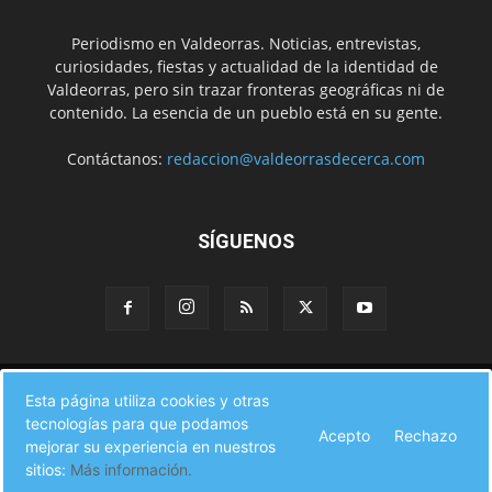
Periodismo en Valdeorras. Noticias, entrevistas,
curiosidades, fiestas y actualidad de la identidad de
Valdeorras, pero sin trazar fronteras geográficas ni de
contenido. La esencia de un pueblo está en su gente.
Contáctanos:
redaccion@valdeorrasdecerca.com
SÍGUENOS
Inicio
Noticias
Instituciones
Gente
Municipios
Esta página utiliza cookies y otras
A pie de calle
Fiestas
Eventos
Cultura
Turismo en Valdeorras
tecnologías para que podamos
CAMINO DE INVIERNO
Agenda Comercial
Sucesos
Acepto
Rechazo
Contacto
mejorar su experiencia en nuestros
sitios:
Más información.
© Valdeorras de Cerca 2017