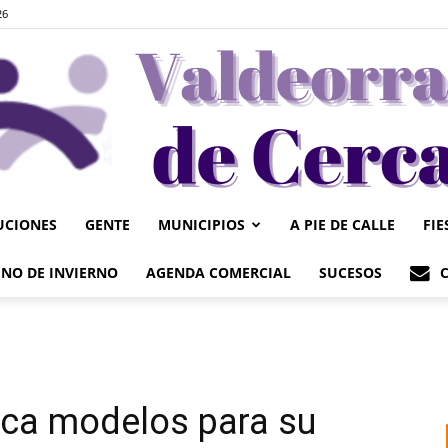
26
UCIONES
GENTE
MUNICIPIOS
A PIE DE CALLE
FIE
Valdeorrasdecerca
NO DE INVIERNO
AGENDA COMERCIAL
SUCESOS
sca modelos para su