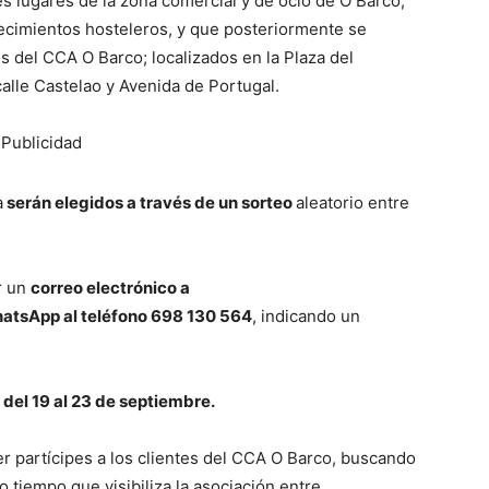
s lugares de la zona comercial y de ocio de O Barco,
ecimientos hosteleros, y que posteriormente se
s del CCA O Barco; localizados en la Plaza del
calle Castelao y Avenida de Portugal.
Publicidad
a
serán elegidos a través de un sorteo
aleatorio entre
r un
correo electrónico a
atsApp al teléfono 698 130 564
, indicando un
,
del 19 al 23 de septiembre.
r partícipes a los clientes del CCA O Barco, buscando
 tiempo que visibiliza la asociación entre