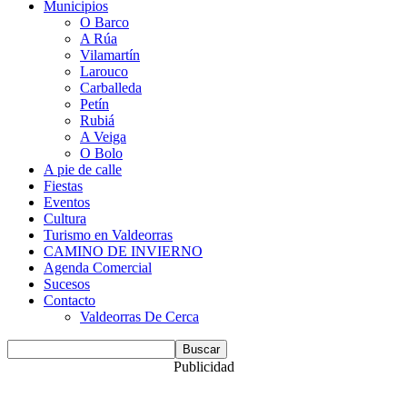
Municipios
O Barco
A Rúa
Vilamartín
Larouco
Carballeda
Petín
Rubiá
A Veiga
O Bolo
A pie de calle
Fiestas
Eventos
Cultura
Turismo en Valdeorras
CAMINO DE INVIERNO
Agenda Comercial
Sucesos
Contacto
Valdeorras De Cerca
Publicidad