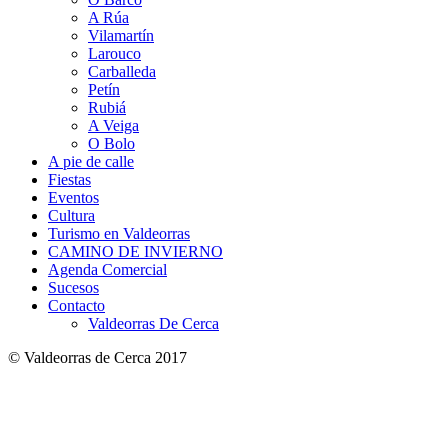
A Rúa
Vilamartín
Larouco
Carballeda
Petín
Rubiá
A Veiga
O Bolo
A pie de calle
Fiestas
Eventos
Cultura
Turismo en Valdeorras
CAMINO DE INVIERNO
Agenda Comercial
Sucesos
Contacto
Valdeorras De Cerca
© Valdeorras de Cerca 2017