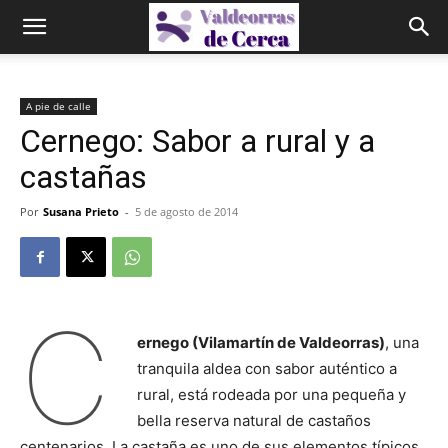
A pie de calle
Cernego: Sabor a rural y a
castañas
Por
Susana Prieto
-
5 de agosto de 2014
C
ernego (Vilamartín de Valdeorras)
, una
tranquila aldea con sabor auténtico a
rural, está rodeada por una pequeña y
bella reserva natural de castaños
centenarios. La castaña es uno de sus elementos típicos.