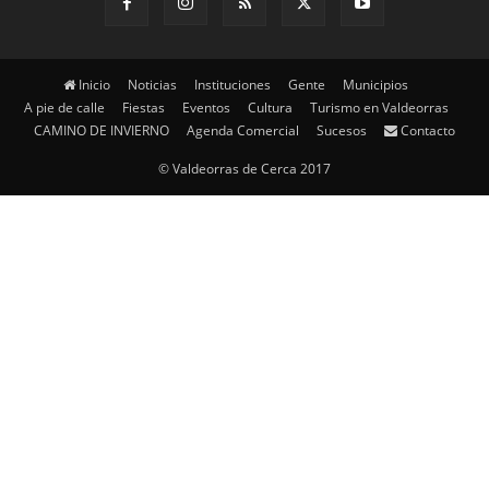
Inicio
Noticias
Instituciones
Gente
Municipios
A pie de calle
Fiestas
Eventos
Cultura
Turismo en Valdeorras
CAMINO DE INVIERNO
Agenda Comercial
Sucesos
Contacto
© Valdeorras de Cerca 2017