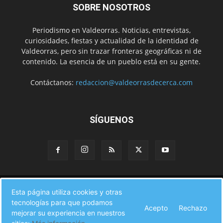
SOBRE NOSOTROS
Periodismo en Valdeorras. Noticias, entrevistas,
curiosidades, fiestas y actualidad de la identidad de
Valdeorras, pero sin trazar fronteras geográficas ni de
contenido. La esencia de un pueblo está en su gente.
Contáctanos:
redaccion@valdeorrasdecerca.com
SÍGUENOS
Inicio
Noticias
Instituciones
Gente
Municipios
Esta página utiliza cookies y otras
A pie de calle
Fiestas
Eventos
Cultura
Turismo en Valdeorras
tecnologías para que podamos
CAMINO DE INVIERNO
Agenda Comercial
Sucesos
Acepto
Rechazo
Contacto
mejorar su experiencia en nuestros