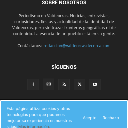
SOBRE NOSOTROS
Periodismo en Valdeorras. Noticias, entrevistas,
curiosidades, fiestas y actualidad de la identidad de
Valdeorras, pero sin trazar fronteras geográficas ni de
contenido. La esencia de un pueblo está en su gente.
Contáctanos:
redaccion@valdeorrasdecerca.com
SÍGUENOS
Inicio
Noticias
Instituciones
Gente
Municipios
Esta página utiliza cookies y otras
A pie de calle
Fiestas
Eventos
Cultura
Turismo en Valdeorras
tecnologías para que podamos
CAMINO DE INVIERNO
Agenda Comercial
Sucesos
Acepto
Rechazo
Contacto
mejorar su experiencia en nuestros
sitios:
Más información.
© Valdeorras de Cerca 2017