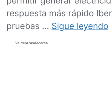
permitir generar electrici
respuesta más rápido Iberd
Ib
pruebas …
Sigue leyendo
pr
el
b
Valdeorrasdecerca
d
la
ce
hi
d
Sa
Sil
Xa