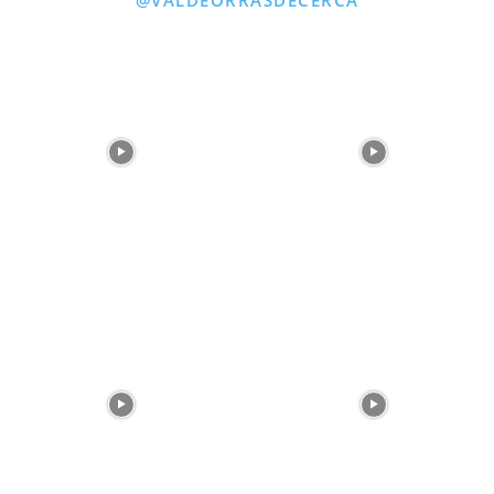
@VALDEORRASDECERCA