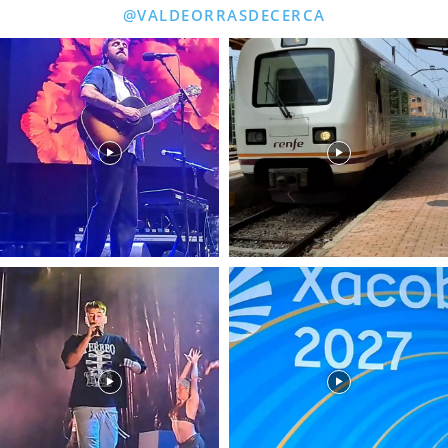
@VALDEORRASDECERCA